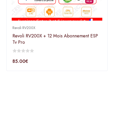
Revoli RV200X
Revoli RV200X + 12 Mois Abonnement ESP
Tv Pro
0
85.00
€
out
of
5