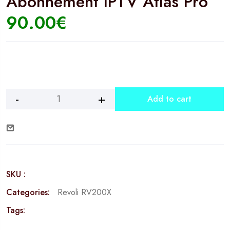
Abonnement IPTV Atlas Pro
90.00
€
Add to cart
Revoli
RV200X
+
12
Mois
Abonnement
SKU :
IPTV
Atlas
Categories:
Revoli RV200X
Pro
Tags:
quantity